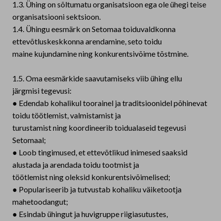
1.3. Ühing on sõltumatu organisatsioon ega ole ühegi teise
organisatsiooni sektsioon.
1.4. Ühingu eesmärk on Setomaa toiduvaldkonna
ettevõtluskeskkonna arendamine, seto toidu
maine kujundamine ning konkurentsivõime tõstmine.
1.5. Oma eesmärkide saavutamiseks viib ühing ellu
järgmisi tegevusi:
● Edendab kohalikul toorainel ja traditsioonidel põhinevat
toidu töötlemist, valmistamist ja
turustamist ning koordineerib toidualaseid tegevusi
Setomaal;
● Loob tingimused, et ettevõtlikud inimesed saaksid
alustada ja arendada toidu tootmist ja
töötlemist ning oleksid konkurentsivõimelised;
● Populariseerib ja tutvustab kohaliku väiketootja
mahetoodangut;
● Esindab ühingut ja huvigruppe riigiasutustes,