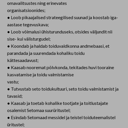
omavalitsustes ning erinevates
organisatsioonides;
● Loob pikaajalised strateegilised suunad ja koostab iga-
aastase tegevuskava;
● Loob võimalusi ühisturunduseks, otsides väljundit nii
sise- kui välisturgudel;
● Koondab ja haldab toiduvaldkonna andmebaasi, et
parandada ja suurendada kohaliku toidu
kättesaadavust;
● Kaasab nooremat põlvkonda, tekitades huvi tooraine
kasvatamise ja toidu valmistamise
vastu;
● Tutvustab seto toidukultuuri, seto toidu valmistamist ja
tavasid;
● Kaasab ja toetab kohalike tootjate ja toitlustajate
osalemist Setomaa suurüritustel;
● Esindab Setomaad messidel ja teistel toiduteemalistel
üritustel;