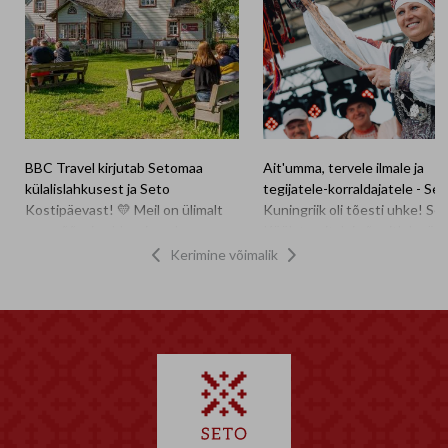
BBC Travel kirjutab Setomaa
Ait'umma, tervele ilmale ja
külalislahkusest ja Seto
tegijatele-korraldajatele - Se
Kostipäevast! 💛 Meil on ülimalt
Kuningriik oli tõesti uhke! Se
suur rõõm ja uhkus jagada –
Küük tervitab ja õnnitleb värs
tuntud reisi- ja kultuuriportaal
tiitliga pärjatuid! 👑 Setomaa
Kerimine võimalik


BBC võttis luubi alla Eesti
ülembsootska 𝐈𝐧𝐠𝐫𝐢𝐭 𝐊𝐚𝐥𝐚. 👑
kodukohvikute kultuuri ning
Nuursootska 𝐌𝐚𝐫𝐢𝐚 𝐆𝐫ü𝐧𝐛𝐞𝐫𝐠 .
teiste hulgas sai tähelepanu ka
Söögikraamiga seotud meistri
Seto Kostipäiv ehk Setomaa
read said ka täiendust ja eriti
kohvikutepäev! Artikli autor
meel on sellest, et paljud tiitli
külastas meid möödunud suvel ja
pärjatud on ka MTÜ Seto Kü
tänu sellele saavad nüüd miljonid
liikmed ning seotud sel
inimesed üle maailma osa Setomaa
nädalavahetusel toimuva Set
kohvikute vahetust meeleolust ja
Kostipäiv 2026 kodukohvikut