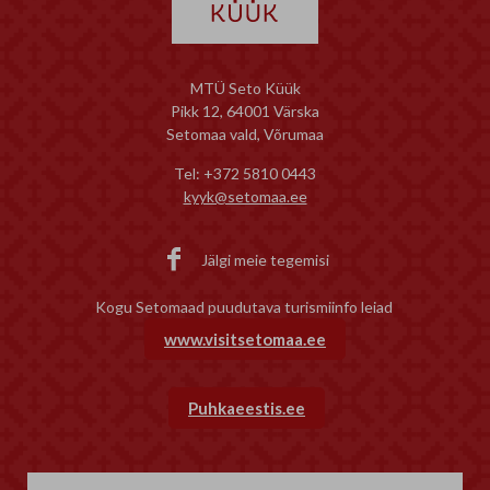
soojast vastuvõtust. Boonusena
🥰 Õnnitleme! 🍞 Kuninga
võib öelda, et kõik artikli fotod on
leivategija – Epp Pikalev ( nr 1
tehtud erinevates 2025 aasta
Rahva lemmik leivategija – Aiv
Kostipäeva kohvikutes. 📖 Loe
Täpsi ( nr 5 ) 🥧Kuninga
MTÜ Seto Küük
artiklit siit:
pirukameister – Lily Ainik ( nr 2
Pikk 12, 64001 Värska
https://www.bbc.com/travel/article/20260731-
Kuninga sõirameister – Kati
Setomaa vald, Võrumaa
why-estonians-invite-strangers-
Milinevitš ( nr 😎 🧈Rahva lem
Tel: +372 5810 0443
into-their-backyards-each-
sõirameister – Epp Pikalev ( nr
kyyk@setomaa.ee
summer ✨ Tule ja koge seda kõike
🍺Kuninga õllemeister – Aivar
ise juba sel nädalavahetusel, 8.–9.
Täpsi (nr 7 ) 🍺Rahva lemmik
augustil Seto Kostipäeval! Each
õllemeister – Eve Kallari (nr 2)

Jälgi meie tegemisi
summer, home gardens, garages
Kuninga taarimeister – Paul
and even bedroom windows
Sõrmus (nr 2) 🍻Rahva lemmik
Kogu Setomaad puudutava turismiinfo leiad
across Estonia become temporary
taarimeister – Paul Sõrmus (nr
cafes open to anyone.
🍷Kuninga veinimeister – Vai
www.visitsetomaa.ee
Linnus (nr 10) 🥛Kuninga han´
ajaja – Hillar Kasvandik (nr 5) 
Rahva lemmik han´sa-ajaja – Hi
Puhkaeestis.ee
Kasvandik (nr 5) 📯 Avvu-avvu
avvu!