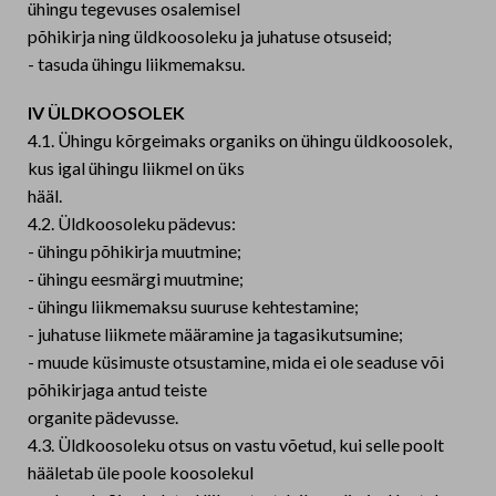
ühingu tegevuses osalemisel
põhikirja ning üldkoosoleku ja juhatuse otsuseid;
- tasuda ühingu liikmemaksu.
IV ÜLDKOOSOLEK
4.1. Ühingu kõrgeimaks organiks on ühingu üldkoosolek,
kus igal ühingu liikmel on üks
hääl.
4.2. Üldkoosoleku pädevus:
- ühingu põhikirja muutmine;
- ühingu eesmärgi muutmine;
- ühingu liikmemaksu suuruse kehtestamine;
- juhatuse liikmete määramine ja tagasikutsumine;
- muude küsimuste otsustamine, mida ei ole seaduse või
põhikirjaga antud teiste
organite pädevusse.
4.3. Üldkoosoleku otsus on vastu võetud, kui selle poolt
hääletab üle poole koosolekul