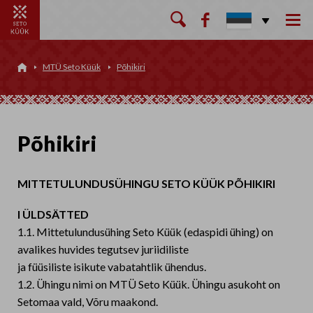

MTÜ Seto Küük
Põhikiri

Põhikiri
MITTETULUNDUSÜHINGU SETO KÜÜK PÕHIKIRI
I ÜLDSÄTTED
1.1. Mittetulundusühing Seto Küük (edaspidi ühing) on
avalikes huvides tegutsev juriidiliste
ja füüsiliste isikute vabatahtlik ühendus.
1.2. Ühingu nimi on MTÜ Seto Küük. Ühingu asukoht on
Setomaa vald, Võru maakond.