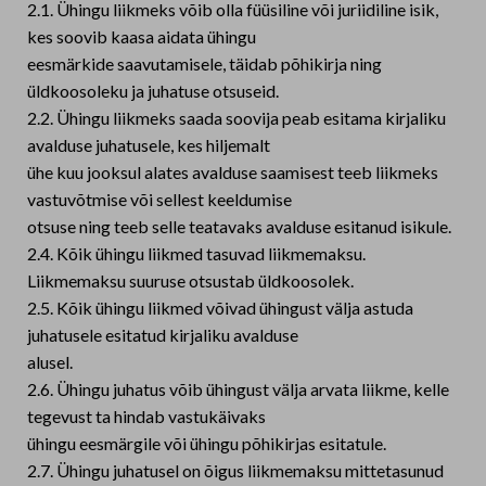
2.1. Ühingu liikmeks võib olla füüsiline või juriidiline isik,
kes soovib kaasa aidata ühingu
eesmärkide saavutamisele, täidab põhikirja ning
üldkoosoleku ja juhatuse otsuseid.
2.2. Ühingu liikmeks saada soovija peab esitama kirjaliku
avalduse juhatusele, kes hiljemalt
ühe kuu jooksul alates avalduse saamisest teeb liikmeks
vastuvõtmise või sellest keeldumise
otsuse ning teeb selle teatavaks avalduse esitanud isikule.
2.4. Kõik ühingu liikmed tasuvad liikmemaksu.
Liikmemaksu suuruse otsustab üldkoosolek.
2.5. Kõik ühingu liikmed võivad ühingust välja astuda
juhatusele esitatud kirjaliku avalduse
alusel.
2.6. Ühingu juhatus võib ühingust välja arvata liikme, kelle
tegevust ta hindab vastukäivaks
ühingu eesmärgile või ühingu põhikirjas esitatule.
2.7. Ühingu juhatusel on õigus liikmemaksu mittetasunud