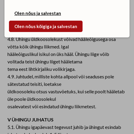
4.7. Kui ühingu liige soovib mingi küsimuse vaatluse alla
võtmist järgmisel üldkoosolekul,
Olen nõus ja salvestan
peab ta sellest kirjalikult teatama ühingu juhatusele enne
üldkoosoleku kokkukutsumise
Olen nõus kõigiga ja salvestan
teate saatmist.
4.8. Ühingu üldkoosolekust võivad hääleõigusega osa
võtta kõik ühingu liikmed. Igal
hääleõiguslikul isikul on üks hääl. Ühingu liige võib
volitada teist ühingu liiget hääletama
tema eest lihtkirjaliku volikirjaga.
4.9. Juhtudel, milliste kohta allpool või seaduses pole
sätestatud teisiti, loetakse
üldkoosoleku otsus vastuvõetuks, kui selle poolt hääletab
üle poole üldkoosolekul
osalevatest või esindatud ühingu liikmetest.
V ÜHINGU JUHATUS
5.1. Ühingu igapäevast tegevust juhib ja ühingut esindab