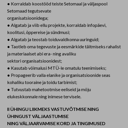
● Korraldab koostööd teiste Setomaal ja väljaspool
Setomaad tegutsevate
organisatsioonidega;
● Algatab ja viib ellu projekte, korraldab infopäevi,
koolitusi, õppereise ja sündmusi;
● Algatab ja teostab toiduvaldkonna uuringuid;
● Taotleb oma tegevuste ja eesmärkide täitmiseks rahalist
ja materiaalset abi era- ning avaliku
sektori organisatsioonidest;
● Kasutab võimalusi MTÜ-le omatulu teenimiseks;
● Propageerib valla elanike ja organisatsioonide seas
kohaliku tooraine ja toidu tarbimist;
● Tutvustab mahetootmise eeliseid ja mõju
elukeskkonnale ning inimese tervisele.
II ÜHINGU LIIKMEKS VASTUVÕTMISE NING
ÜHINGUST VÄLJAASTUMISE
NING VÄLJAARVAMISE KORD JA TINGIMUSED