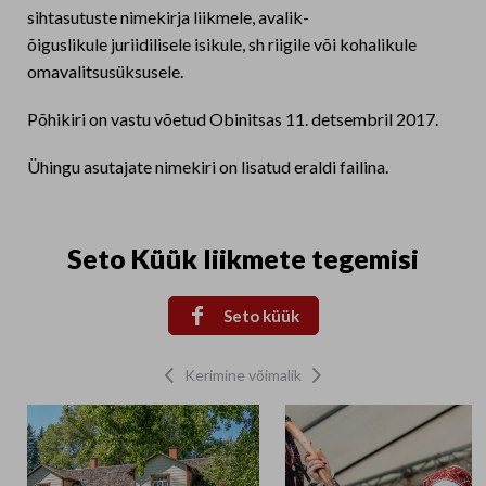
sihtasutuste nimekirja liikmele, avalik-
õiguslikule juriidilisele isikule, sh riigile või kohalikule
omavalitsusüksusele.
Põhikiri on vastu võetud Obinitsas 11. detsembril 2017.
Ühingu asutajate nimekiri on lisatud eraldi failina.
Seto Küük liikmete tegemisi

Seto küük
Kerimine võimalik

