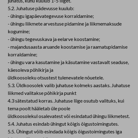
juhatus, kuhu kuulub 1-5 liiget.
5.2. Juhatuse pädevusse kuulub:
- ühingu igapäevategevuse korraldamine;
- ühingu liikmete arvestuse pidamine ja liikmemaksude
kogumine;
- ühingu tegevuskava ja eelarve koostamine;
- majandusaasta aruande koostamise ja raamatupidamise
korraldamine;
- ühingu vara kasutamine ja käsutamine vastavalt seaduse,
käesoleva põhikirja ja
üldkoosoleku otsustest tulenevatele nõuetele.
5.3. Üldkoosolek valib juhatuse kolmeks aastaks. Juhatuse
liikmed valitakse põhikirja punkt
4.3 sätestatud korras. Juhatuse liige osutub valituks, kui
tema poolt hääletab üle poole
üldkoosolekul osalevatest või esindatud ühingu liikmetest.
5.4. Juhatus esindab ühingut kõigis õigustoimingutes.
5.5. Ühingut võib esindada kõigis õigustoimingutes iga