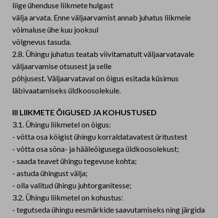
liige ühenduse liikmete hulgast
välja arvata. Enne väljaarvamist annab juhatus liikmele
võimaluse ühe kuu jooksul
võlgnevus tasuda.
2.8. Ühingu juhatus teatab viivitamatult väljaarvatavale
väljaarvamise otsusest ja selle
põhjusest. Väljaarvataval on õigus esitada küsimus
läbivaatamiseks üldkoosolekule.
III LIIKMETE ÕIGUSED JA KOHUSTUSED
3.1. Ühingu liikmetel on õigus:
- võtta osa kõigist ühingu korraldatavatest üritustest
- võtta osa sõna- ja hääleõigusega üldkoosolekust;
- saada teavet ühingu tegevuse kohta;
- astuda ühingust välja;
- olla valitud ühingu juhtorganitesse;
3.2. Ühingu liikmetel on kohustus:
- tegutseda ühingu eesmärkide saavutamiseks ning järgida