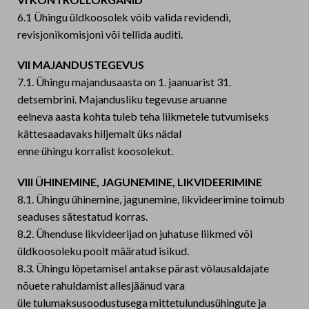
6.1 Ühingu üldkoosolek võib valida revidendi,
revisjonikomisjoni või tellida auditi.
VII MAJANDUSTEGEVUS
7.1. Ühingu majandusaasta on 1. jaanuarist 31.
detsembrini. Majandusliku tegevuse aruanne
eelneva aasta kohta tuleb teha liikmetele tutvumiseks
kättesaadavaks hiljemalt üks nädal
enne ühingu korralist koosolekut.
VIII ÜHINEMINE, JAGUNEMINE, LIKVIDEERIMINE
8.1. Ühingu ühinemine, jagunemine, likvideerimine toimub
seaduses sätestatud korras.
8.2. Ühenduse likvideerijad on juhatuse liikmed või
üldkoosoleku poolt määratud isikud.
8.3. Ühingu lõpetamisel antakse pärast võlausaldajate
nõuete rahuldamist allesjäänud vara
üle tulumaksusoodustusega mittetulundusühingute ja