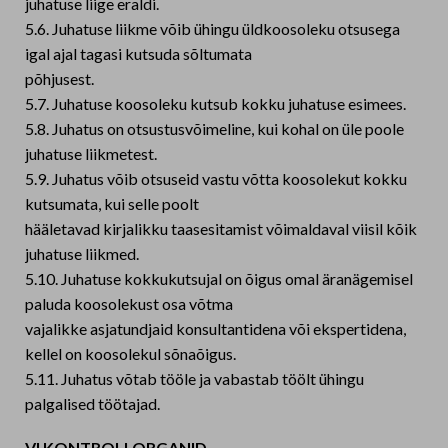
juhatuse liige eraldi.
5.6. Juhatuse liikme võib ühingu üldkoosoleku otsusega
igal ajal tagasi kutsuda sõltumata
põhjusest.
5.7. Juhatuse koosoleku kutsub kokku juhatuse esimees.
5.8. Juhatus on otsustusvõimeline, kui kohal on üle poole
juhatuse liikmetest.
5.9. Juhatus võib otsuseid vastu võtta koosolekut kokku
kutsumata, kui selle poolt
hääletavad kirjalikku taasesitamist võimaldaval viisil kõik
juhatuse liikmed.
5.10. Juhatuse kokkukutsujal on õigus omal äranägemisel
paluda koosolekust osa võtma
vajalikke asjatundjaid konsultantidena või ekspertidena,
kellel on koosolekul sõnaõigus.
5.11. Juhatus võtab tööle ja vabastab töölt ühingu
palgalised töötajad.
VI KONTROLLORGANID